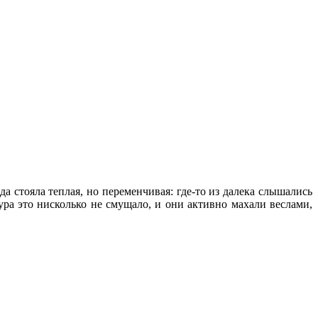
стояла теплая, но переменчивая: где-то из далека слышались
ура это нисколько не смущало, и они активно махали веслами,