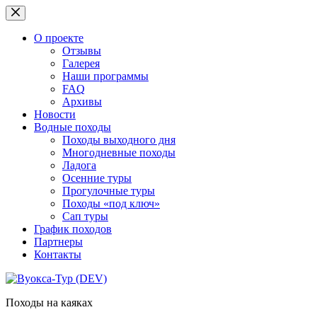
Перейти
к
сути
О проекте
Отзывы
Галерея
Наши программы
FAQ
Архивы
Новости
Водные походы
Походы выходного дня
Многодневные походы
Ладога
Осенние туры
Прогулочные туры
Походы «под ключ»
Сап туры
График походов
Партнеры
Контакты
Походы на каяках