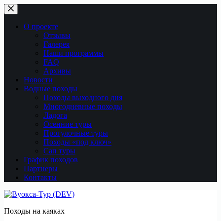
Перейти
к
сути
О проекте
Отзывы
Галерея
Наши программы
FAQ
Архивы
Новости
Водные походы
Походы выходного дня
Многодневные походы
Ладога
Осенние туры
Прогулочные туры
Походы «под ключ»
Сап туры
График походов
Партнеры
Контакты
Походы на каяках