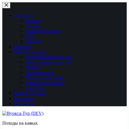
Перейти
к
сути
О проекте
Отзывы
Галерея
Наши программы
FAQ
Архивы
Новости
Водные походы
Походы выходного дня
Многодневные походы
Ладога
Осенние туры
Прогулочные туры
Походы «под ключ»
Сап туры
График походов
Партнеры
Контакты
Походы на каяках