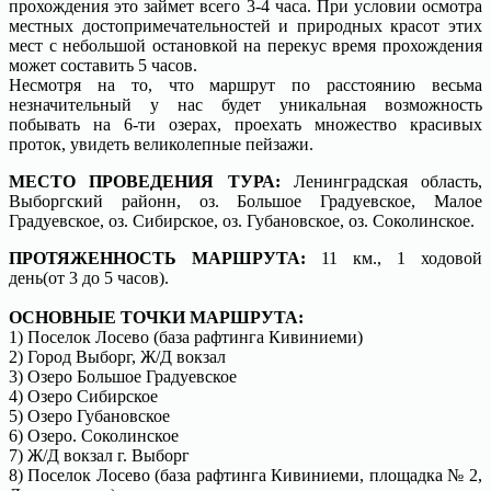
прохождения это займет всего 3-4 часа. При условии осмотра
местных достопримечательностей и природных красот этих
мест с небольшой остановкой на перекус время прохождения
может составить 5 часов.
Несмотря на то, что маршрут по расстоянию весьма
незначительный у нас будет уникальная возможность
побывать на 6-ти озерах, проехать множество красивых
проток, увидеть великолепные пейзажи.
МЕСТО ПРОВЕДЕНИЯ ТУРА:
Ленинградская область,
Выборгский районн, оз. Большое Градуевское, Малое
Градуевское, оз. Сибирское, оз. Губановское, оз. Соколинское.
ПРОТЯЖЕННОСТЬ МАРШРУТА:
11 км., 1 ходовой
день(от 3 до 5 часов).
ОСНОВНЫЕ ТОЧКИ МАРШРУТА:
1) Поселок Лосево (база рафтинга Кивиниеми)
2) Город Выборг, Ж/Д вокзал
3) Озеро Большое Градуевское
4) Озеро Сибирское
5) Озеро Губановское
6) Озеро. Соколинское
7) Ж/Д вокзал г. Выборг
8) Поселок Лосево (база рафтинга Кивиниеми, площадка № 2,