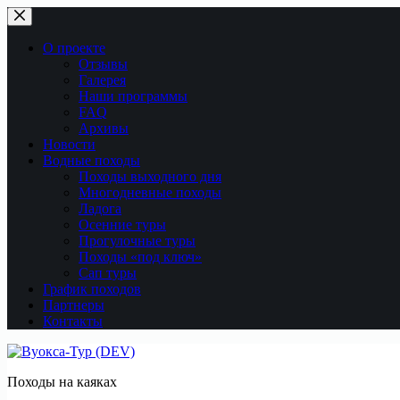
Перейти
к
сути
О проекте
Отзывы
Галерея
Наши программы
FAQ
Архивы
Новости
Водные походы
Походы выходного дня
Многодневные походы
Ладога
Осенние туры
Прогулочные туры
Походы «под ключ»
Сап туры
График походов
Партнеры
Контакты
Походы на каяках