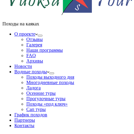
Походы на каяках
О проекте
Отзывы
Галерея
Наши программы
FAQ
Архивы
Новости
Водные походы
Походы выходного дня
Многодневные походы
Ладога
Осенние туры
Прогулочные туры
Походы «под ключ»
Сап туры
График походов
Партнеры
Контакты