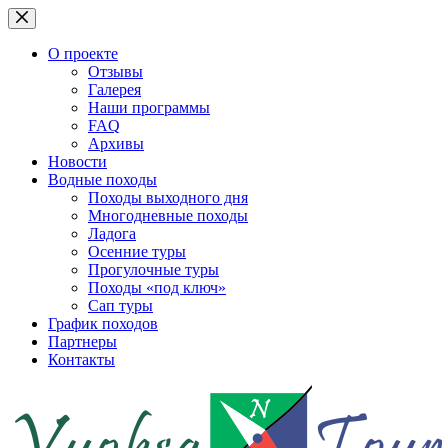
Перейти
к
сути
О проекте
Отзывы
Галерея
Наши программы
FAQ
Архивы
Новости
Водные походы
Походы выходного дня
Многодневные походы
Ладога
Осенние туры
Прогулочные туры
Походы «под ключ»
Сап туры
График походов
Партнеры
Контакты