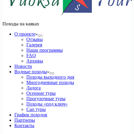
Походы на каяках
О проекте
Отзывы
Галерея
Наши программы
FAQ
Архивы
Новости
Водные походы
Походы выходного дня
Многодневные походы
Ладога
Осенние туры
Прогулочные туры
Походы «под ключ»
Сап туры
График походов
Партнеры
Контакты