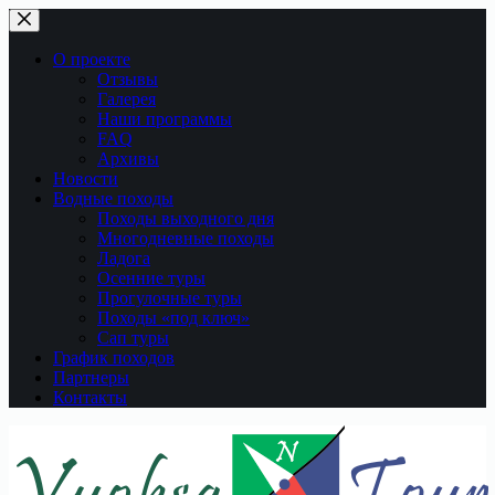
Перейти
к
сути
О проекте
Отзывы
Галерея
Наши программы
FAQ
Архивы
Новости
Водные походы
Походы выходного дня
Многодневные походы
Ладога
Осенние туры
Прогулочные туры
Походы «под ключ»
Сап туры
График походов
Партнеры
Контакты