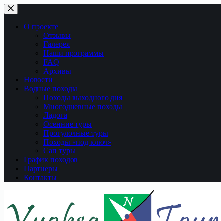
Перейти
к
сути
О проекте
Отзывы
Галерея
Наши программы
FAQ
Архивы
Новости
Водные походы
Походы выходного дня
Многодневные походы
Ладога
Осенние туры
Прогулочные туры
Походы «под ключ»
Сап туры
График походов
Партнеры
Контакты