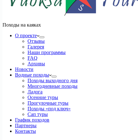
Походы на каяках
О проекте
Отзывы
Галерея
Наши программы
FAQ
Архивы
Новости
Водные походы
Походы выходного дня
Многодневные походы
Ладога
Осенние туры
Прогулочные туры
Походы «под ключ»
Сап туры
График походов
Партнеры
Контакты