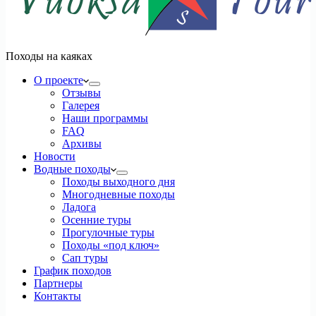
Походы на каяках
О проекте
Отзывы
Галерея
Наши программы
FAQ
Архивы
Новости
Водные походы
Походы выходного дня
Многодневные походы
Ладога
Осенние туры
Прогулочные туры
Походы «под ключ»
Сап туры
График походов
Партнеры
Контакты