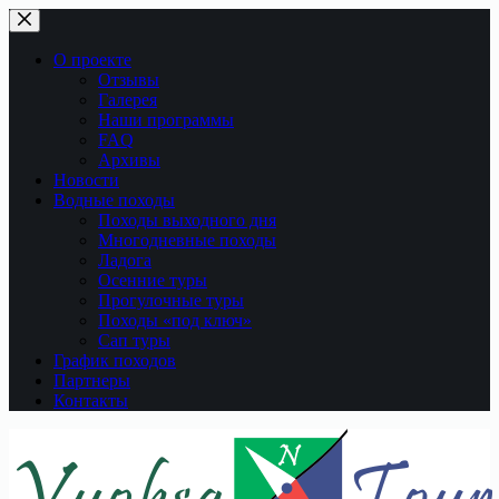
Перейти
к
сути
О проекте
Отзывы
Галерея
Наши программы
FAQ
Архивы
Новости
Водные походы
Походы выходного дня
Многодневные походы
Ладога
Осенние туры
Прогулочные туры
Походы «под ключ»
Сап туры
График походов
Партнеры
Контакты