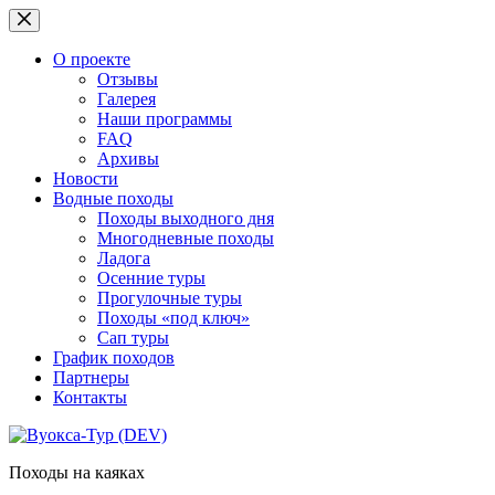
Перейти
к
сути
О проекте
Отзывы
Галерея
Наши программы
FAQ
Архивы
Новости
Водные походы
Походы выходного дня
Многодневные походы
Ладога
Осенние туры
Прогулочные туры
Походы «под ключ»
Сап туры
График походов
Партнеры
Контакты
Походы на каяках