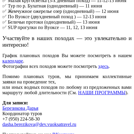
✅ Малая кругосветка (3-х дневный поход) — 11-12-13 июня
✅ Тур по р. Булатная (однодневный) — 11 июня
✅ Жемчужное ожерелье озер (однодневный) — 12 июня
✅ По Вуоксе (двухдневный поход ) — 12-13 июня
✅ Беличьи протоки (однодневный) — 13 июня
✅ SUP прогулки по Вуоксе — 11, 12, 13 июня
Участвуйте в наших походах — это увлекательно и
интересно!
График плановых походов Вы можете посмотреть в нашем
календаре
.
Фотографии всех походов можете посмотреть
здесь
.
Помимо плановых туров, мы принимаем коллективные
заявки на проведение тех,
или иных водных походов по любому из предложенных вами
маршруту любой длительности (См.
НАШИ ПРОГРАММЫ
).
Для записи:
Березикова Дарья
Координатор туров
+7 (950) 224-58-30
dasha.berezikova@dev.vuoksatravel.ru