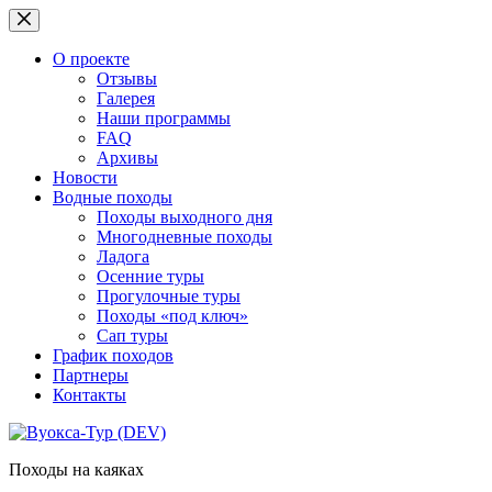
Перейти
к
сути
О проекте
Отзывы
Галерея
Наши программы
FAQ
Архивы
Новости
Водные походы
Походы выходного дня
Многодневные походы
Ладога
Осенние туры
Прогулочные туры
Походы «под ключ»
Сап туры
График походов
Партнеры
Контакты
Походы на каяках