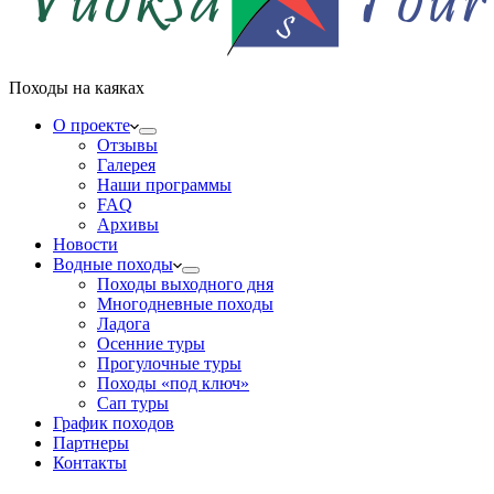
Походы на каяках
О проекте
Отзывы
Галерея
Наши программы
FAQ
Архивы
Новости
Водные походы
Походы выходного дня
Многодневные походы
Ладога
Осенние туры
Прогулочные туры
Походы «под ключ»
Сап туры
График походов
Партнеры
Контакты