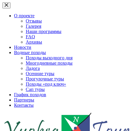
Перейти
к
сути
О проекте
Отзывы
Галерея
Наши программы
FAQ
Архивы
Новости
Водные походы
Походы выходного дня
Многодневные походы
Ладога
Осенние туры
Прогулочные туры
Походы «под ключ»
Сап туры
График походов
Партнеры
Контакты