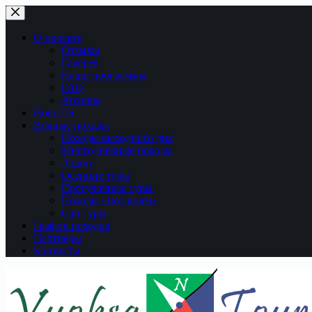
Перейти
к
сути
О проекте
Отзывы
Галерея
Наши программы
FAQ
Архивы
Новости
Водные походы
Походы выходного дня
Многодневные походы
Ладога
Осенние туры
Прогулочные туры
Походы «под ключ»
Сап туры
График походов
Партнеры
Контакты