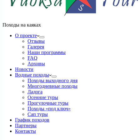
Походы на каяках
О проекте
Отзывы
Галерея
Наши программы
FAQ
Архивы
Новости
Водные походы
Походы выходного дня
Многодневные походы
Ладога
Осенние туры
Прогулочные туры
Походы «под ключ»
Сап туры
График походов
Партнеры
Контакты