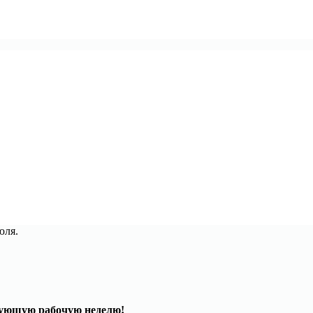
юля.
едующую рабочую неделю!