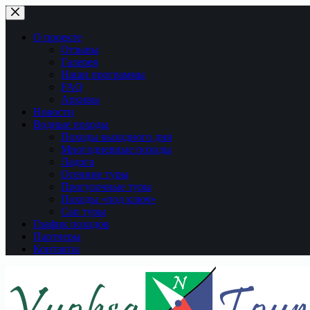
Перейти
к
сути
О проекте
Отзывы
Галерея
Наши программы
FAQ
Архивы
Новости
Водные походы
Походы выходного дня
Многодневные походы
Ладога
Осенние туры
Прогулочные туры
Походы «под ключ»
Сап туры
График походов
Партнеры
Контакты