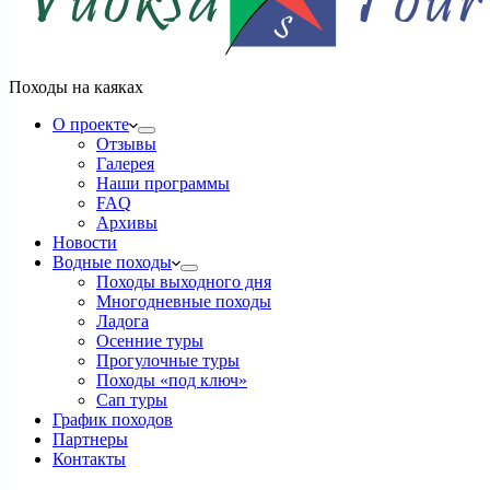
Походы на каяках
О проекте
Отзывы
Галерея
Наши программы
FAQ
Архивы
Новости
Водные походы
Походы выходного дня
Многодневные походы
Ладога
Осенние туры
Прогулочные туры
Походы «под ключ»
Сап туры
График походов
Партнеры
Контакты