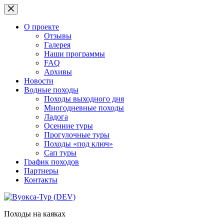
Перейти
к
сути
О проекте
Отзывы
Галерея
Наши программы
FAQ
Архивы
Новости
Водные походы
Походы выходного дня
Многодневные походы
Ладога
Осенние туры
Прогулочные туры
Походы «под ключ»
Сап туры
График походов
Партнеры
Контакты
Походы на каяках