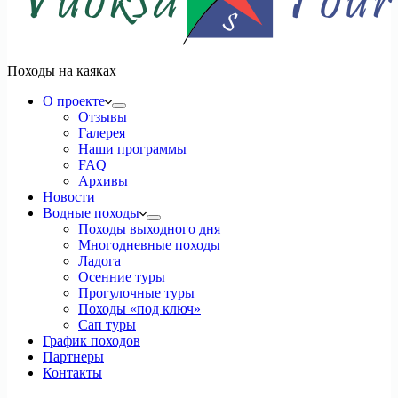
Походы на каяках
О проекте
Отзывы
Галерея
Наши программы
FAQ
Архивы
Новости
Водные походы
Походы выходного дня
Многодневные походы
Ладога
Осенние туры
Прогулочные туры
Походы «под ключ»
Сап туры
График походов
Партнеры
Контакты