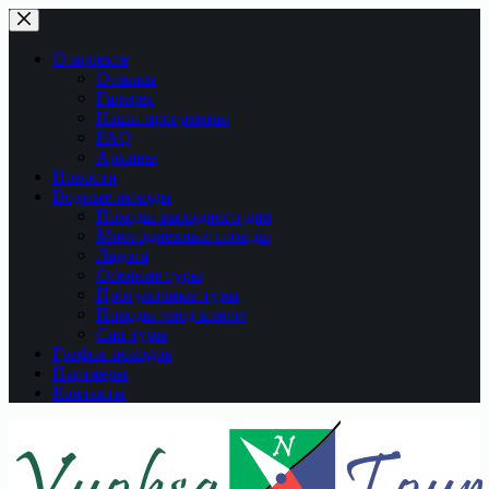
Перейти
к
сути
О проекте
Отзывы
Галерея
Наши программы
FAQ
Архивы
Новости
Водные походы
Походы выходного дня
Многодневные походы
Ладога
Осенние туры
Прогулочные туры
Походы «под ключ»
Сап туры
График походов
Партнеры
Контакты