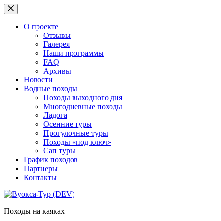
Перейти
к
сути
О проекте
Отзывы
Галерея
Наши программы
FAQ
Архивы
Новости
Водные походы
Походы выходного дня
Многодневные походы
Ладога
Осенние туры
Прогулочные туры
Походы «под ключ»
Сап туры
График походов
Партнеры
Контакты
Походы на каяках