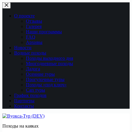
Перейти
к
сути
О проекте
Отзывы
Галерея
Наши программы
FAQ
Архивы
Новости
Водные походы
Походы выходного дня
Многодневные походы
Ладога
Осенние туры
Прогулочные туры
Походы «под ключ»
Сап туры
График походов
Партнеры
Контакты
Походы на каяках