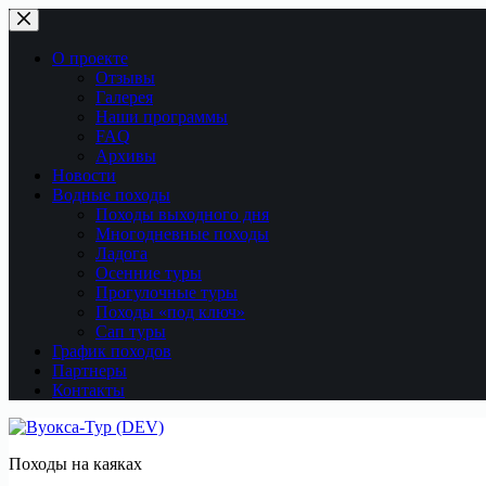
Перейти
к
сути
О проекте
Отзывы
Галерея
Наши программы
FAQ
Архивы
Новости
Водные походы
Походы выходного дня
Многодневные походы
Ладога
Осенние туры
Прогулочные туры
Походы «под ключ»
Сап туры
График походов
Партнеры
Контакты
Походы на каяках