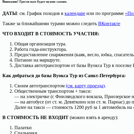
Внимание
! Грести вам будет нужно самим.
ДАТЫ
: см. График походов в
календаре
или по программе
«По
Также за ближайшими турами можно следить
ВКонтакте
ЧТО ВХОДИТ В СТОИМОСТЬ УЧАСТИЯ:
Общая организация тура.
Работа гида-инструктора.
Предоставление снаряжения (каяк, весло, юбка, спасател
Питание на маршруте.
Доставка автотранспортом от базы Вуокса Тур в поселке 
Как добраться до базы Вуокса Тур из Санкт-Петербурга:
Своим автотранспортом
(см. карту проезда)
.
Общественным транспортом + такси:
— на электричке (с Финляндского вокзала, Приозерское н
— на автобусе (от ст. м. Девяткино или ст. м. Парнас) до 
Далее на такси — стоимость 1200 руб за 1 автомобиль на 
В СТОИМОСТЬ НЕ ВХОДИТ
(можно взять в аренду):
Палатки
Спальники