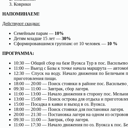
Коврики
НАПОМИНАЕМ!
Действуют скидки:
Семейным парам —
10%
Детям младше 15 лет —
30%
Сформировавшимся группам: от 10 человек —
10 %
ПРОГРАММА:
10:30 — Общий сбор на базе Вуокса Тур в пос. Васильево 
11:00 — Выезд с Базы к точке начала маршрута — автомо
12:30 — Спуск на воду. Начало движения по Беличьим п
приготовления пищи.
18:00 — 20:00 — Поиск стоянки в районе пос. Васильево 
09:30 — 11:00 — Завтрак, сбор лагеря.
11:00 — 13:00 — Начало движения в сторону пос. Мельник
13:00 — 15:00 — Поиск острова для отдыха и приготовл
15:00 — Посадка в каяки и выход в оз. Вуокса.
18:00 — 20:00 — Поиск стоянки для постановки лагеря.
20:00 — 21:30 — Постановка лагеря на одном из острово
09:30 — 11:00 — Завтрак, сбор лагеря.
11:00 — 17:30 — Начало движения по оз. Вуокса к пос. Бе