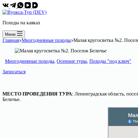
Походы на каяках
Меню
Главная
Многодневные походы
Малая кругосветка №2. Посел
Многодневные походы
,
Осенние туры
,
Походы "под ключ"
Записаться
МЕСТО ПРОВЕДЕНИЯ ТУРА
: Ленинградская область, посе
Беличье.