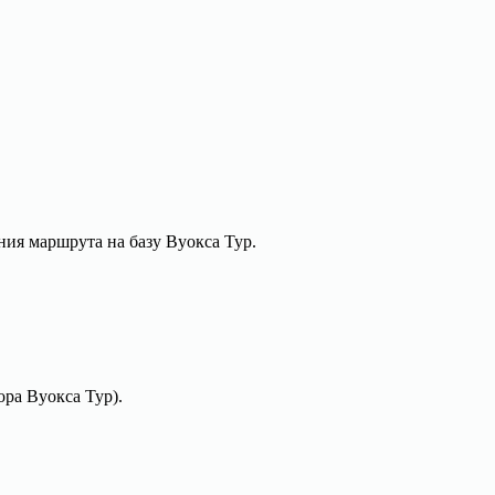
ния маршрута на базу Вуокса Тур.
ора Вуокса Тур).