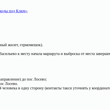
ходы под Ключ»
.
ьный жилет, гермомешок).
Васильево к месту начала маршрута и выброска от места заверше
аправление) до пос Лосево;
пос Лосево.
4 человека в одну сторону (контакты такси уточнять у координат