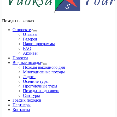
Походы на каяках
О проекте
Отзывы
Галерея
Наши программы
FAQ
Архивы
Новости
Водные походы
Походы выходного дня
Многодневные походы
Ладога
Осенние туры
Прогулочные туры
Походы «под ключ»
Сап туры
График походов
Партнеры
Контакты