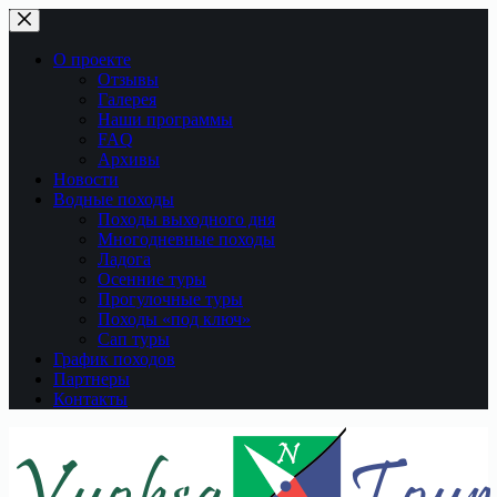
Перейти
к
сути
О проекте
Отзывы
Галерея
Наши программы
FAQ
Архивы
Новости
Водные походы
Походы выходного дня
Многодневные походы
Ладога
Осенние туры
Прогулочные туры
Походы «под ключ»
Сап туры
График походов
Партнеры
Контакты