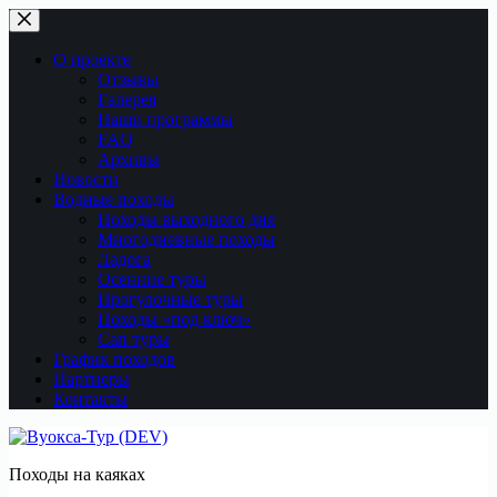
Перейти
к
сути
О проекте
Отзывы
Галерея
Наши программы
FAQ
Архивы
Новости
Водные походы
Походы выходного дня
Многодневные походы
Ладога
Осенние туры
Прогулочные туры
Походы «под ключ»
Сап туры
График походов
Партнеры
Контакты
Походы на каяках