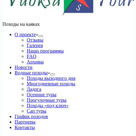
Походы на каяках
О проекте
Отзывы
Галерея
Наши программы
FAQ
Архивы
Новости
Водные походы
Походы выходного дня
Многодневные походы
Ладога
Осенние туры
Прогулочные туры
Походы «под ключ»
Сап туры
График походов
Партнеры
Контакты