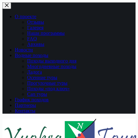
Перейти
к
сути
О проекте
Отзывы
Галерея
Наши программы
FAQ
Архивы
Новости
Водные походы
Походы выходного дня
Многодневные походы
Ладога
Осенние туры
Прогулочные туры
Походы «под ключ»
Сап туры
График походов
Партнеры
Контакты