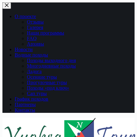
Перейти
к
сути
О проекте
Отзывы
Галерея
Наши программы
FAQ
Архивы
Новости
Водные походы
Походы выходного дня
Многодневные походы
Ладога
Осенние туры
Прогулочные туры
Походы «под ключ»
Сап туры
График походов
Партнеры
Контакты