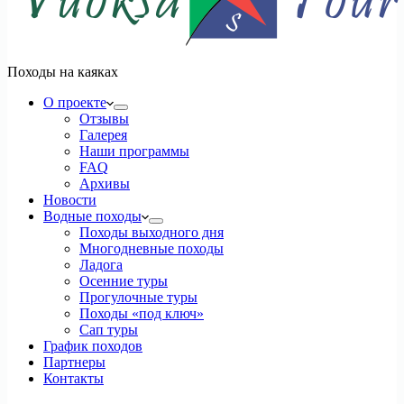
Походы на каяках
О проекте
Отзывы
Галерея
Наши программы
FAQ
Архивы
Новости
Водные походы
Походы выходного дня
Многодневные походы
Ладога
Осенние туры
Прогулочные туры
Походы «под ключ»
Сап туры
График походов
Партнеры
Контакты