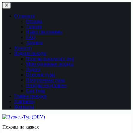
Перейти
к
сути
О проекте
Отзывы
Галерея
Наши программы
FAQ
Архивы
Новости
Водные походы
Походы выходного дня
Многодневные походы
Ладога
Осенние туры
Прогулочные туры
Походы «под ключ»
Сап туры
График походов
Партнеры
Контакты
Походы на каяках