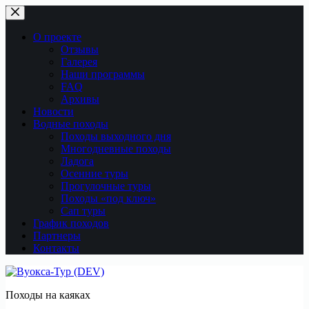
Перейти
к
сути
О проекте
Отзывы
Галерея
Наши программы
FAQ
Архивы
Новости
Водные походы
Походы выходного дня
Многодневные походы
Ладога
Осенние туры
Прогулочные туры
Походы «под ключ»
Сап туры
График походов
Партнеры
Контакты
Походы на каяках