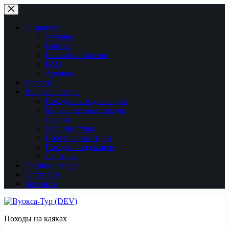
Перейти
к
сути
О проекте
Отзывы
Галерея
Наши программы
FAQ
Архивы
Новости
Водные походы
Походы выходного дня
Многодневные походы
Ладога
Осенние туры
Прогулочные туры
Походы «под ключ»
Сап туры
График походов
Партнеры
Контакты
Походы на каяках