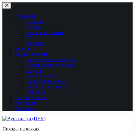
Перейти
к
сути
О проекте
Отзывы
Галерея
Наши программы
FAQ
Архивы
Новости
Водные походы
Походы выходного дня
Многодневные походы
Ладога
Осенние туры
Прогулочные туры
Походы «под ключ»
Сап туры
График походов
Партнеры
Контакты
Походы на каяках