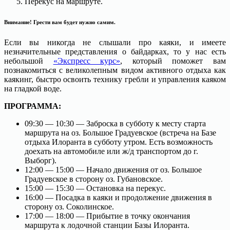
Перекус на маршруте.
Внимание!
Грести вам будет нужно самим.
Если вы никогда не слышали про каяки, и имеете
незначительные представления о байдарках, то у нас есть
небольшой
«Экспресс курс»
, который поможет вам
познакомиться с великолепным видом активного отдыха как
каякинг, быстро освоить технику гребли и управления каяком
на гладкой воде.
ПРОГРАММА:
09:30 — 10:30 — Заброска в субботу к месту старта
маршрута на оз. Большое Градуевское (встреча на Базе
отдыха Илоранта в субботу утром. Есть возможность
доехать на автомобиле или ж/д транспортом до г.
Выборг).
12:00 — 15:00 — Начало движения от оз. Большое
Градуевское в сторону оз. Губановское.
15:00 — 15:30 — Остановка на перекус.
16:00 — Посадка в каяки и продолжение движения в
сторону оз. Соколинское.
17:00 — 18:00 — Прибытие в точку окончания
маршрута к лодочной станции Базы Илоранта.