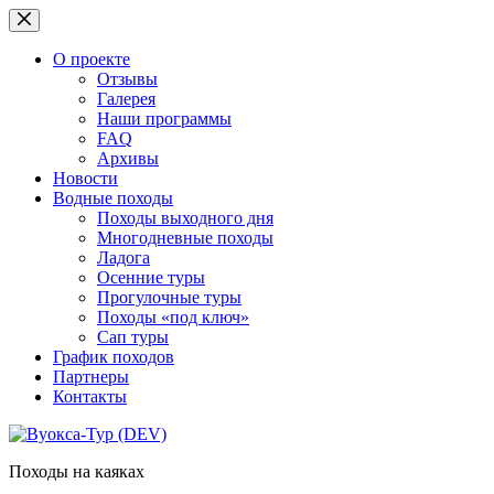
Перейти
к
сути
О проекте
Отзывы
Галерея
Наши программы
FAQ
Архивы
Новости
Водные походы
Походы выходного дня
Многодневные походы
Ладога
Осенние туры
Прогулочные туры
Походы «под ключ»
Сап туры
График походов
Партнеры
Контакты
Походы на каяках