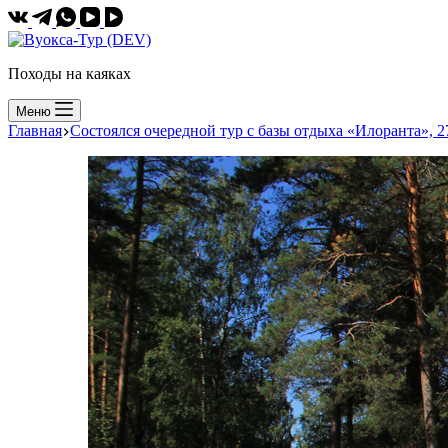
Походы на каяках
Меню
Главная
Состоялся очередной тур с базы отдыха «Илоранта», 27