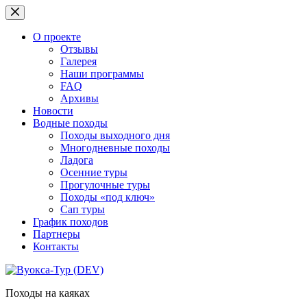
Перейти
к
сути
О проекте
Отзывы
Галерея
Наши программы
FAQ
Архивы
Новости
Водные походы
Походы выходного дня
Многодневные походы
Ладога
Осенние туры
Прогулочные туры
Походы «под ключ»
Сап туры
График походов
Партнеры
Контакты
Походы на каяках