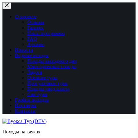
Перейти
к
сути
О проекте
Отзывы
Галерея
Наши программы
FAQ
Архивы
Новости
Водные походы
Походы выходного дня
Многодневные походы
Ладога
Осенние туры
Прогулочные туры
Походы «под ключ»
Сап туры
График походов
Партнеры
Контакты
Походы на каяках