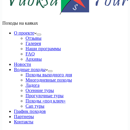
Походы на каяках
О проекте
Отзывы
Галерея
Наши программы
FAQ
Архивы
Новости
Водные походы
Походы выходного дня
Многодневные походы
Ладога
Осенние туры
Прогулочные туры
Походы «под ключ»
Сап туры
График походов
Партнеры
Контакты