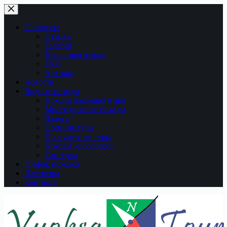
Перейти
к
сути
О проекте
Отзывы
Галерея
Наши программы
FAQ
Архивы
Новости
Водные походы
Походы выходного дня
Многодневные походы
Ладога
Осенние туры
Прогулочные туры
Походы «под ключ»
Сап туры
График походов
Партнеры
Контакты