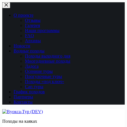
Перейти
к
сути
О проекте
Отзывы
Галерея
Наши программы
FAQ
Архивы
Новости
Водные походы
Походы выходного дня
Многодневные походы
Ладога
Осенние туры
Прогулочные туры
Походы «под ключ»
Сап туры
График походов
Партнеры
Контакты
Походы на каяках