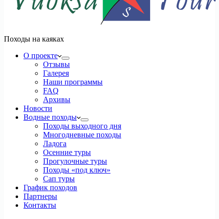
Походы на каяках
О проекте
Отзывы
Галерея
Наши программы
FAQ
Архивы
Новости
Водные походы
Походы выходного дня
Многодневные походы
Ладога
Осенние туры
Прогулочные туры
Походы «под ключ»
Сап туры
График походов
Партнеры
Контакты