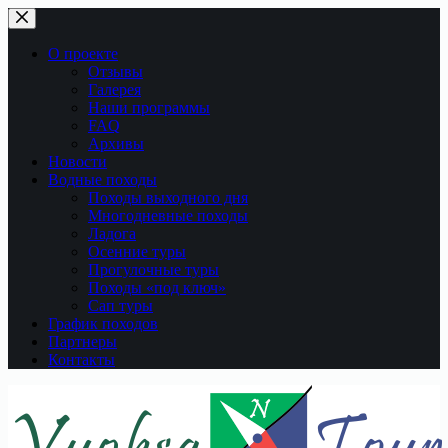
Перейти
к
сути
О проекте
Отзывы
Галерея
Наши программы
FAQ
Архивы
Новости
Водные походы
Походы выходного дня
Многодневные походы
Ладога
Осенние туры
Прогулочные туры
Походы «под ключ»
Сап туры
График походов
Партнеры
Контакты