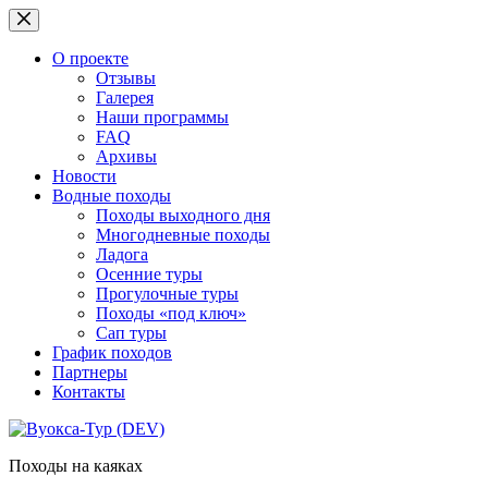
Перейти
к
сути
О проекте
Отзывы
Галерея
Наши программы
FAQ
Архивы
Новости
Водные походы
Походы выходного дня
Многодневные походы
Ладога
Осенние туры
Прогулочные туры
Походы «под ключ»
Сап туры
График походов
Партнеры
Контакты
Походы на каяках