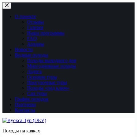
Перейти
к
сути
О проекте
Отзывы
Галерея
Наши программы
FAQ
Архивы
Новости
Водные походы
Походы выходного дня
Многодневные походы
Ладога
Осенние туры
Прогулочные туры
Походы «под ключ»
Сап туры
График походов
Партнеры
Контакты
Походы на каяках