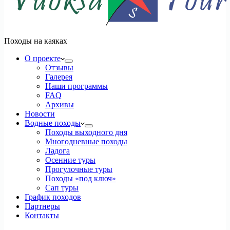
Походы на каяках
О проекте
Отзывы
Галерея
Наши программы
FAQ
Архивы
Новости
Водные походы
Походы выходного дня
Многодневные походы
Ладога
Осенние туры
Прогулочные туры
Походы «под ключ»
Сап туры
График походов
Партнеры
Контакты