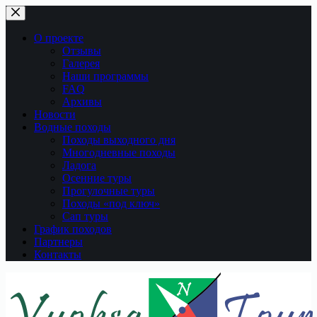
Перейти
к
сути
О проекте
Отзывы
Галерея
Наши программы
FAQ
Архивы
Новости
Водные походы
Походы выходного дня
Многодневные походы
Ладога
Осенние туры
Прогулочные туры
Походы «под ключ»
Сап туры
График походов
Партнеры
Контакты