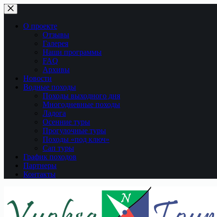
Перейти
к
сути
О проекте
Отзывы
Галерея
Наши программы
FAQ
Архивы
Новости
Водные походы
Походы выходного дня
Многодневные походы
Ладога
Осенние туры
Прогулочные туры
Походы «под ключ»
Сап туры
График походов
Партнеры
Контакты