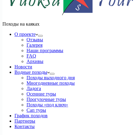
Походы на каяках
О проекте
Отзывы
Галерея
Наши программы
FAQ
Архивы
Новости
Водные походы
Походы выходного дня
Многодневные походы
Ладога
Осенние туры
Прогулочные туры
Походы «под ключ»
Сап туры
График походов
Партнеры
Контакты