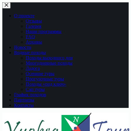
Перейти
к
сути
О проекте
Отзывы
Галерея
Наши программы
FAQ
Архивы
Новости
Водные походы
Походы выходного дня
Многодневные походы
Ладога
Осенние туры
Прогулочные туры
Походы «под ключ»
Сап туры
График походов
Партнеры
Контакты