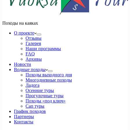
Походы на каяках
О проекте
Отзывы
Галерея
Наши программы
FAQ
Архивы
Новости
Водные походы
Походы выходного дня
Многодневные походы
Ладога
Осенние туры
Прогулочные туры
Походы «под ключ»
Сап туры
График походов
Партнеры
Контакты