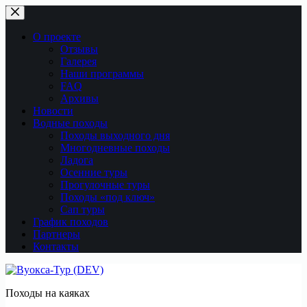
Перейти
к
сути
О проекте
Отзывы
Галерея
Наши программы
FAQ
Архивы
Новости
Водные походы
Походы выходного дня
Многодневные походы
Ладога
Осенние туры
Прогулочные туры
Походы «под ключ»
Сап туры
График походов
Партнеры
Контакты
Походы на каяках