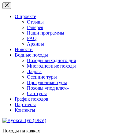
Перейти
к
сути
О проекте
Отзывы
Галерея
Наши программы
FAQ
Архивы
Новости
Водные походы
Походы выходного дня
Многодневные походы
Ладога
Осенние туры
Прогулочные туры
Походы «под ключ»
Сап туры
График походов
Партнеры
Контакты
Походы на каяках