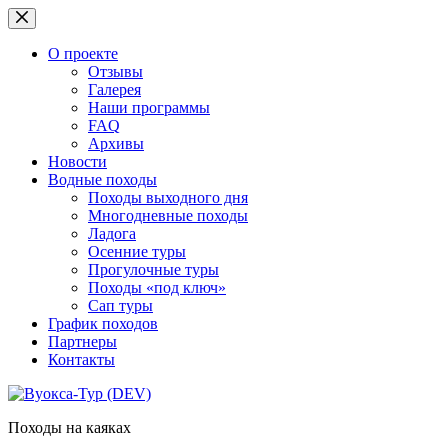
Перейти
к
сути
О проекте
Отзывы
Галерея
Наши программы
FAQ
Архивы
Новости
Водные походы
Походы выходного дня
Многодневные походы
Ладога
Осенние туры
Прогулочные туры
Походы «под ключ»
Сап туры
График походов
Партнеры
Контакты
Походы на каяках