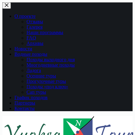
Перейти
к
сути
О проекте
Отзывы
Галерея
Наши программы
FAQ
Архивы
Новости
Водные походы
Походы выходного дня
Многодневные походы
Ладога
Осенние туры
Прогулочные туры
Походы «под ключ»
Сап туры
График походов
Партнеры
Контакты