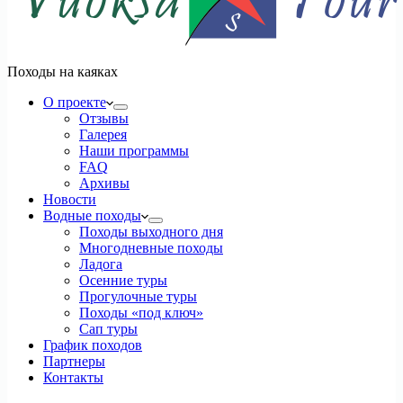
Походы на каяках
О проекте
Отзывы
Галерея
Наши программы
FAQ
Архивы
Новости
Водные походы
Походы выходного дня
Многодневные походы
Ладога
Осенние туры
Прогулочные туры
Походы «под ключ»
Сап туры
График походов
Партнеры
Контакты