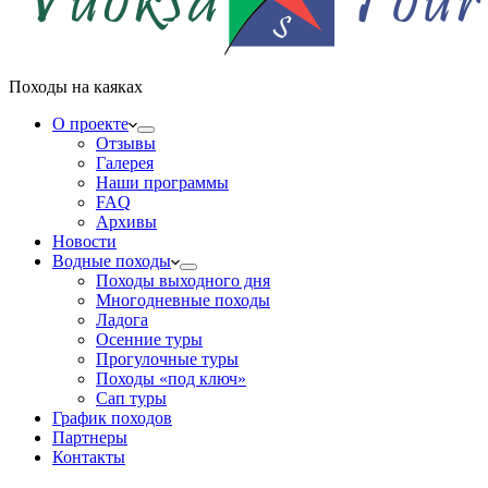
Походы на каяках
О проекте
Отзывы
Галерея
Наши программы
FAQ
Архивы
Новости
Водные походы
Походы выходного дня
Многодневные походы
Ладога
Осенние туры
Прогулочные туры
Походы «под ключ»
Сап туры
График походов
Партнеры
Контакты