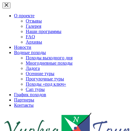
Перейти
к
сути
О проекте
Отзывы
Галерея
Наши программы
FAQ
Архивы
Новости
Водные походы
Походы выходного дня
Многодневные походы
Ладога
Осенние туры
Прогулочные туры
Походы «под ключ»
Сап туры
График походов
Партнеры
Контакты