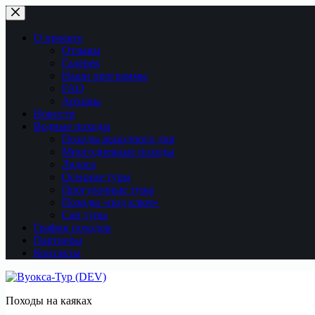
Перейти
к
сути
О проекте
Отзывы
Галерея
Наши программы
FAQ
Архивы
Новости
Водные походы
Походы выходного дня
Многодневные походы
Ладога
Осенние туры
Прогулочные туры
Походы «под ключ»
Сап туры
График походов
Партнеры
Контакты
Походы на каяках