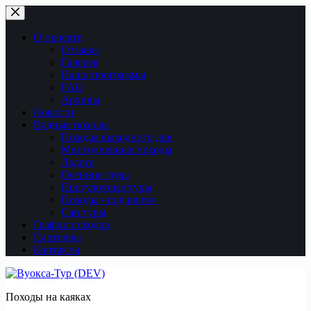
Перейти
к
сути
О проекте
Отзывы
Галерея
Наши программы
FAQ
Архивы
Новости
Водные походы
Походы выходного дня
Многодневные походы
Ладога
Осенние туры
Прогулочные туры
Походы «под ключ»
Сап туры
График походов
Партнеры
Контакты
Походы на каяках