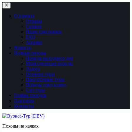
Перейти
к
сути
О проекте
Отзывы
Галерея
Наши программы
FAQ
Архивы
Новости
Водные походы
Походы выходного дня
Многодневные походы
Ладога
Осенние туры
Прогулочные туры
Походы «под ключ»
Сап туры
График походов
Партнеры
Контакты
Походы на каяках