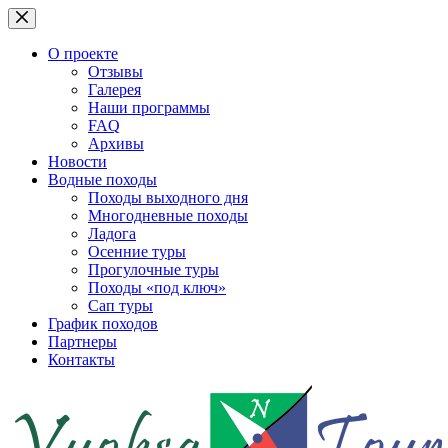
Перейти
к
сути
О проекте
Отзывы
Галерея
Наши программы
FAQ
Архивы
Новости
Водные походы
Походы выходного дня
Многодневные походы
Ладога
Осенние туры
Прогулочные туры
Походы «под ключ»
Сап туры
График походов
Партнеры
Контакты