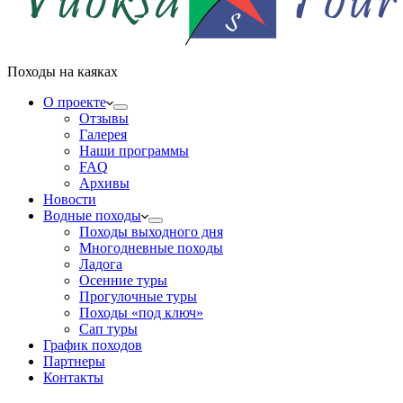
Походы на каяках
О проекте
Отзывы
Галерея
Наши программы
FAQ
Архивы
Новости
Водные походы
Походы выходного дня
Многодневные походы
Ладога
Осенние туры
Прогулочные туры
Походы «под ключ»
Сап туры
График походов
Партнеры
Контакты