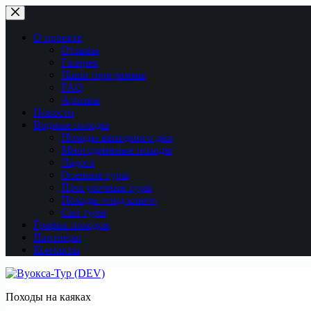
Перейти
к
сути
О проекте
Отзывы
Галерея
Наши программы
FAQ
Архивы
Новости
Водные походы
Походы выходного дня
Многодневные походы
Ладога
Осенние туры
Прогулочные туры
Походы «под ключ»
Сап туры
График походов
Партнеры
Контакты
Походы на каяках