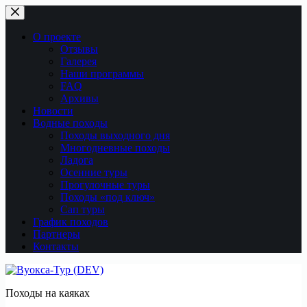
Перейти
к
сути
О проекте
Отзывы
Галерея
Наши программы
FAQ
Архивы
Новости
Водные походы
Походы выходного дня
Многодневные походы
Ладога
Осенние туры
Прогулочные туры
Походы «под ключ»
Сап туры
График походов
Партнеры
Контакты
Походы на каяках