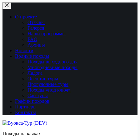
Перейти
к
сути
О проекте
Отзывы
Галерея
Наши программы
FAQ
Архивы
Новости
Водные походы
Походы выходного дня
Многодневные походы
Ладога
Осенние туры
Прогулочные туры
Походы «под ключ»
Сап туры
График походов
Партнеры
Контакты
Походы на каяках