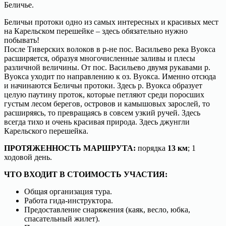
Беличье.
Беличьи протоки одно из самых интересных и красивых мест
на Карельском перешейке – здесь обязательно нужно
побывать!
После Тиверских волоков в р-не пос. Васильево река Вуокса
расширяется, образуя многочисленные заливы и плесы
различной величины. От пос. Васильево двумя рукавами р.
Вуокса уходит по направлению к оз. Вуокса. Именно отсюда
и начинаются Беличьи протоки. Здесь р. Вуокса образует
целую паутину проток, которые петляют среди поросших
густым лесом берегов, островов и камышовых зарослей, то
расширяясь, то превращаясь в совсем узкий ручей. Здесь
всегда тихо и очень красивая природа. Здесь джунгли
Карельского перешейка.
ПРОТЯЖЕННОСТЬ МАРШРУТА:
порядка
13 км
; 1
ходовой день.
ЧТО ВХОДИТ В СТОИМОСТЬ УЧАСТИЯ:
Общая организация тура.
Работа гида-инструктора.
Предоставление снаряжения (каяк, весло, юбка,
спасательный жилет).