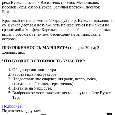
река Вуокса, поселок Васильево, поселок Мельниково,
поселок Горы, озеро Вуокса, Беличьи протоки, поселок
Беличье.
Красивый не напряженный маршрут по р. Вуокса с выходом в
оз. Вуокса даст вам возможность прикоснуться к ни с чем не
сравнимой атмосфере Карельского перешейка: великолепные
виды, протоки с течением, бесчисленные заливы, скалы,
острова.
ПРОТЯЖЕННОСТЬ МАРШРУТА:
порядка 30 км; 2
ходовых дня.
ЧТО ВХОДИТ В СТОИМОСТЬ УЧАСТИЯ:
Общая организация тура.
Работа гида-инструктора.
Предоставление снаряжения (каяк, весло, юбка,
спасательный жилет, гермомешок).
Питание на маршруте.
Выброска от места завершения маршрута на базу Вуокса
Тур.
Подробнее...
Поделитесь с друзьями