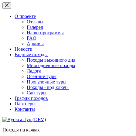
Перейти
к
сути
О проекте
Отзывы
Галерея
Наши программы
FAQ
Архивы
Новости
Водные походы
Походы выходного дня
Многодневные походы
Ладога
Осенние туры
Прогулочные туры
Походы «под ключ»
Сап туры
График походов
Партнеры
Контакты
Походы на каяках